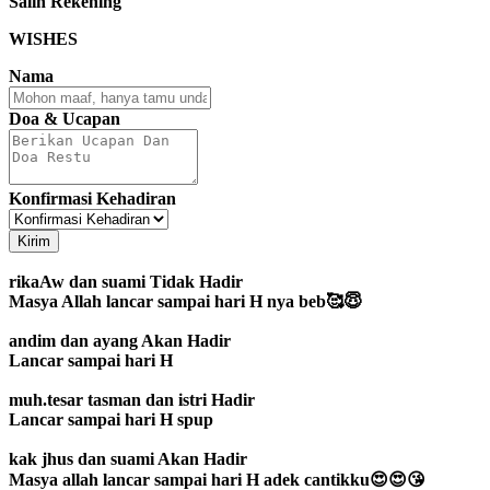
Salin Rekening
WISHES
Nama
Doa & Ucapan
Konfirmasi Kehadiran
Kirim
rikaAw dan suami
Tidak Hadir
Masya Allah lancar sampai hari H nya beb🥰😇
andim dan ayang
Akan Hadir
Lancar sampai hari H
muh.tesar tasman dan istri
Hadir
Lancar sampai hari H spup
kak jhus dan suami
Akan Hadir
Masya allah lancar sampai hari H adek cantikku😍😍😘