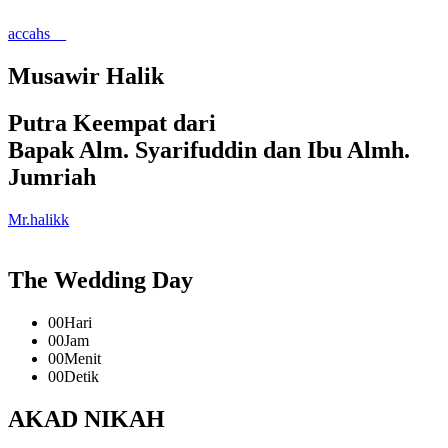
accahs__
Musawir Halik
Putra Keempat dari
Bapak Alm. Syarifuddin dan Ibu Almh.
Jumriah
Mr.halikk
The Wedding Day
00
Hari
00
Jam
00
Menit
00
Detik
AKAD NIKAH