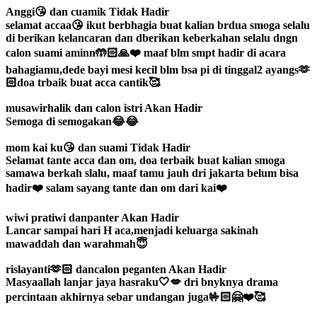
Anggi😘 dan cuamik
Tidak Hadir
selamat accaa😘 ikut berbhagia buat kalian brdua smoga selalu
di berikan kelancaran dan dberikan keberkahan selalu dngn
calon suami aminn🤲🏻🙏❤️ maaf blm smpt hadir di acara
bahagiamu,dede bayi mesi kecil blm bsa pi di tinggal2 ayangs🫶
🏻doa trbaik buat acca cantik🥰
musawirhalik dan calon istri
Akan Hadir
Semoga di semogakan😂😂
mom kai ku😘 dan suami
Tidak Hadir
Selamat tante acca dan om, doa terbaik buat kalian smoga
samawa berkah slalu, maaf tamu jauh dri jakarta belum bisa
hadir❤️ salam sayang tante dan om dari kai❤️
wiwi pratiwi danpanter
Akan Hadir
Lancar sampai hari H aca,menjadi keluarga sakinah
mawaddah dan warahmah😇
rislayanti🫶🏻 dancalon peganten
Akan Hadir
Masyaallah lanjar jaya hasraku🤍💋 dri bnyknya drama
percintaan akhirnya sebar undangan juga🤟🏻🤗❤️🥰