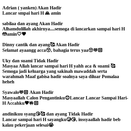
Adrian ( yanken)
Akan Hadir
Lancar smpai hari H 🙏 amin
sabilaa dan ayang
Akan Hadir
Alhamdulillah akhirnya....semoga di lancarkan sampai hari H
🤲amin🤍🖤
Dinny cantik dan ayang🥰
Akan Hadir
Selamat ayaangg acca😚, bahagia terus yaa😚🫶🏻
Uky dan suami
Tidak Hadir
Masyaa Allah lancar sampai hari H yahh aca & suami 🥰
Semoga jadi keluarga yang sakinah mawaddah serta
warahmah Maaf gabisa hadir soalnya saya diluar Pomalaa
heheh
Syawalo🫶🏻
Akan Hadir
Masyaallah Calon Pengantinku😊Lancar Lancar Sampai Hari-
H Accahku🖤🤟🏻
andinikuu syang😘🥰 dan ayang
Tidak Hadir
Lancar sampai hari H sayangku🥲😘, inssyaallah hadir beb
kalau pekerjaan selesai😭