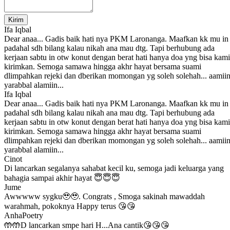
Kirim
Ifa Iqbal
Dear anaa... Gadis baik hati nya PKM Laronanga. Maafkan kk mu in
padahal sdh bilang kalau nikah ana mau dtg. Tapi berhubung ada
kerjaan sabtu in otw konut dengan berat hati hanya doa yng bisa kami
kirimkan. Semoga samawa hingga akhr hayat bersama suami
dlimpahkan rejeki dan dberikan momongan yg soleh solehah... aamii
yarabbal alamiin...
Ifa Iqbal
Dear anaa... Gadis baik hati nya PKM Laronanga. Maafkan kk mu in
padahal sdh bilang kalau nikah ana mau dtg. Tapi berhubung ada
kerjaan sabtu in otw konut dengan berat hati hanya doa yng bisa kami
kirimkan. Semoga samawa hingga akhr hayat bersama suami
dlimpahkan rejeki dan dberikan momongan yg soleh solehah... aamii
yarabbal alamiin...
Cinot
Di lancarkan segalanya sahabat kecil ku, semoga jadi keluarga yang
bahagia sampai akhir hayat 😇😇😇
Jume
Awwwww sygku🥹🥹. Congrats , Smoga sakinah mawaddah
warahmah, pokoknya Happy terus 😘😘
AnhaPoetry
🤲🤲D lancarkan smpe hari H...Ana cantik😘😘😘