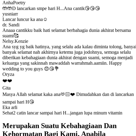
AnhaPoetry
🤲🤲D lancarkan smpe hari H...Ana cantik😘😘😘
yusniarr
Lancar luncur ka ana☺️
dr. Sandi
Anaaa cantikku baik hati selamat berbahagia dunia akhirat bersama
suami🥰
Nelsy.Kenzie
Ana syg yg baik hatinya, yang selalu ada kalau diminta tolong, banya
banyak selamat nah akhirnya ketemu juga jodohnya, semoga selalu
diberikan kebahagiaan dunia akhirat dengan suami, semoga menjadi
keluarga yang sakinnah mawaddah warrahmah.aamiin. Happy
wedding to you guys 😍😘💐
Oryza
❤️❤️
Gita
Masya Allah selamat kaka ana🫶🏻❤️ Dimudahkan dan di lancarkan
sampai hari H😘
Eka arli
Sehat2 catin lancar sampai hari H...jangan lupa minum vitamin
Merupakan Suatu Kebahagiaan Dan
Kehormatan Bagi Kami, Apabila