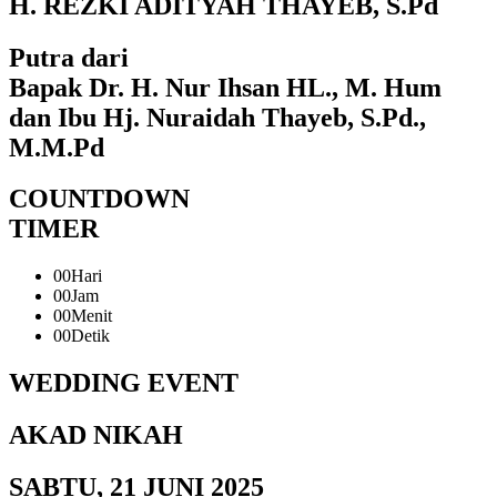
H. REZKI ADITYAH THAYEB, S.Pd
Putra dari
Bapak Dr. H. Nur Ihsan HL., M. Hum
dan Ibu Hj. Nuraidah Thayeb, S.Pd.,
M.M.Pd
COUNTDOWN
TIMER
00
Hari
00
Jam
00
Menit
00
Detik
WEDDING EVENT
AKAD NIKAH
SABTU, 21 JUNI 2025