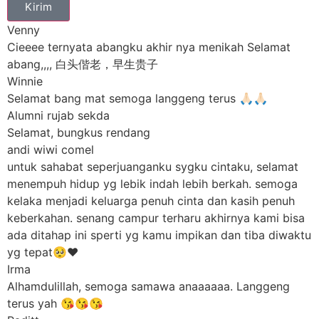
Kirim
Venny
Cieeee ternyata abangku akhir nya menikah Selamat
abang,,,, 白头偕老，早生贵子
Winnie
Selamat bang mat semoga langgeng terus 🙏🏻🙏🏻
Alumni rujab sekda
Selamat, bungkus rendang
andi wiwi comel
untuk sahabat seperjuanganku sygku cintaku, selamat
menempuh hidup yg lebik indah lebih berkah. semoga
kelaka menjadi keluarga penuh cinta dan kasih penuh
keberkahan. senang campur terharu akhirnya kami bisa
ada ditahap ini sperti yg kamu impikan dan tiba diwaktu
yg tepat🥺❤️
Irma
Alhamdulillah, semoga samawa anaaaaaa. Langgeng
terus yah 😘😘😘