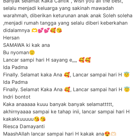
Banyak selamat Kaka Cantik , wish you all the best,
selalu menjadi keluarga yang sakinah mawadah
warahmah, diberikan keturunan anak anak Soleh soleha
,menjadi rumah tangga yang selalu diberi keberkahan
didalamnya 🫶💕💕🥰😘
Hersan
SAMAWA ki kak ana
Bu nyoman🙂
Lancar sampi hari H sayang e,,,, 🥰🥰
Ida Padma
Finally. Selamat kaka Ana 🥰, Lancar sampai hari H 😇
Ida Padma
Finally. Selamat Kaka Ana 🥰, Lancar sampai hari H 😇
Indri bontot
Kaka anaaaaa kuuu banyak banyak selamattttt,
akhirnyaaaa sampai ke tahap inii, lancar sampai hari H
kakakkuuuuu😘😘
Riesca Damayanti
MaashAllah lancar sampai hari H kakak ana😍🫶🏻