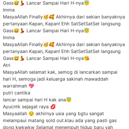
Gass😅💃 Lancar Sampai Hari H-nya😇
Imma
MasyaAllah Finally🥳🥰 Akhirnya dari sekian banyaknya
pertanyaan Kapan, Kapan! Ehh SatSetSatSet langsung
Gass😅💃 Lancar Sampai Hari H-nya😇
Imma
MasyaAllah Finally🥳🥰 Akhirnya dari sekian banyaknya
pertanyaan Kapan, Kapan! Ehh SatSetSatSet langsung
Gass😅💃 Lancar Sampai Hari H-nya😘
Atri
MasyaAllah selamat kak, semog di lancarkan sampai
hari H, semoga jadi keluarga sakinah mawaddah
warrahmah 💖
putri cantika
lancar sampai hari H kak ana😇
Ayucntk sejagat raya 💋
Masyaallah 😌 akhirnya usia yang bgtu sangat
melampaui matang sold out.klau ada yang pasti gas
dong kwkwkw Selamat menempuh hidup baru yah