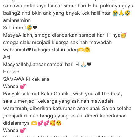
samawa pokoknya lancar smpe hari H hu pokonya gaya
baling2 nnti bkin ank yang bnyak kek halilintar 😭🙏🤣
aminnaminn
Silfi imoet🤣❤️
MasyaAllahh, smoga dlancarkan sampai hari H nya🥳
smoga slalu menjadi kluarga sakinah mawadah
wahramah❤️bahagia slaluu adeq🫶🤗
Ani
Masyaallah,Lancar sampai hari H 🙏🏻❤️
Hersan
SAMAWA ki kak ana
Wanca 💕
Banyak selamat Kaka Cantik , wish you all the best,
selalu menjadi keluarga yang sakinah mawadah
warahmah, diberikan keturunan anak anak Soleh soleha
,menjadi rumah tangga yang selalu diberi keberkahan
didalamnya 🫶💕💕🥰😘
Wanca 💕