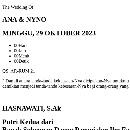
The Wedding Of
ANA & NYNO
MINGGU, 29 OKTOBER 2023
00
Hari
00
Jam
00
Menit
00
Detik
QS. AR-RUM 21
" Dan di antara tanda-tanda kekuasaan-Nya diciptakan-Nya untukmu 
demikian menjadi tanda-tanda kebesaran-Nya bagi orang-orang yang b
HASNAWATI, S.Ak
Putri Kedua dari
Bapak Sulaeman Daeng Parani dan Ibu F