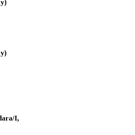
ly)
ly)
ara/I,