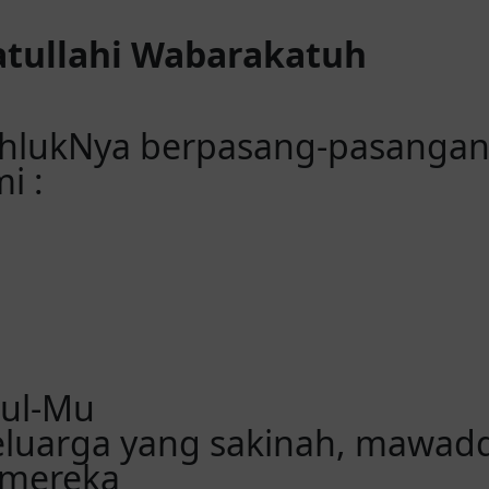
tullahi Wabarakatuh
hlukNya berpasang-pasangan.
i :
sul-Mu
luarga yang sakinah, mawad
 mereka