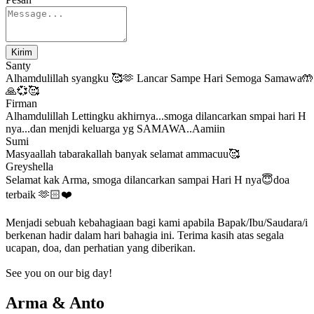
Kirim
Santy
Alhamdulillah syangku 🥰🫶 Lancar Sampe Hari Semoga Samawa🤲
🙏💞🥰
Firman
Alhamdulillah Lettingku akhirnya...smoga dilancarkan smpai hari H
nya...dan menjdi keluarga yg SAMAWA..Aamiin
Sumi
Masyaallah tabarakallah banyak selamat ammacuu🥰
Greyshella
Selamat kak Arma, smoga dilancarkan sampai Hari H nya😇doa
terbaik 🫶🏻❤️
Menjadi sebuah kebahagiaan bagi kami apabila Bapak/Ibu/Saudara/i
berkenan hadir dalam hari bahagia ini. Terima kasih atas segala
ucapan, doa, dan perhatian yang diberikan.
See you on our big day!
Arma & Anto