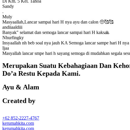
Di Km. 5 Kel. Tahoa
Sandy
.
Muly
Masyaallah,Lancar sampai hari H nya ayu dan calon 🥺🥰🥰
andiiaaldiii
Banyak" selamat dan semoga lancar sampai hari H kaks🙏
Nhurfingky
Insyaallah nh beb soal nya jauh KA Semoga lancar sampe hari H nya 
Ijaa
Masyallah lancar smpe hari h sayang semoga di mudahkan segala se
Merupakan Suatu Kebahagiaan Dan Kehor
Do’a Restu Kepada Kami.
Ayu & Alam
Created by
+62 852-2227-4767
kerumahkita.com
kerumahkita.com