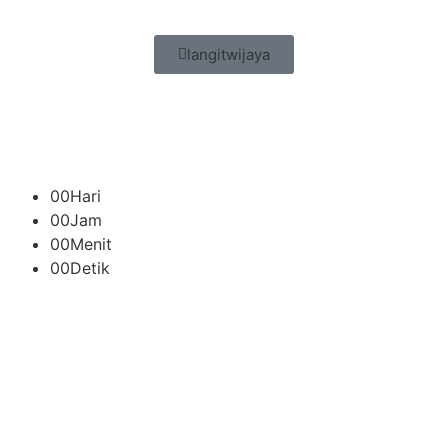
langitwijaya
00
Hari
00
Jam
00
Menit
00
Detik