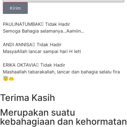
Kirim
PAULINATUMBAK
Tidak Hadir
Semoga Bahagia selamanya...Aamiin...
ANDI ANNISA
Tidak Hadir
MasyaAllah lancar sampai hari H lett
ERIKA OKTAVIA
Tidak Hadir
Mashaallah tabarakallah, lancar dan bahagia selalu fira
😇🤲
BASRIA, S.H
Tidak Hadir
Terima Kasih
Masya Allah 🥰 banyak'' selamat untuk mu fir🫶🏻
semoga diperlancar hingga hari H nya tiba fir, Aamiin 🤗
Merupakan suatu
bahagia selalu sampai tua untuk kalian berdua🤗🫶🏻
kebahagiaan dan kehormatan
GUNUNG TRIANDARU
Tidak Hadir