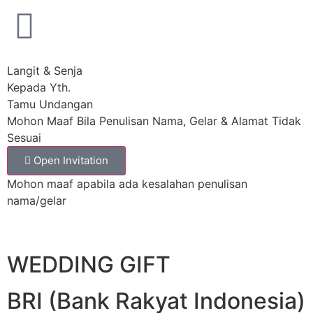
MasyaAllah lancar sampai hari H jil dan kak fira😇🥰
ASTRI AINUN KABILA, S.H
Hadir
MasyaAllah lancar samapai hari H nya fira🤲😇
Langit & Senja
AINUL MARDIYAH SHALIKA, S.H (inulcu)
Hadir
Kepada Yth.
Lancar sampai hari H sahabattt acuuuuu😘😘😘
Tamu Undangan
Mohon Maaf Bila Penulisan Nama, Gelar & Alamat Tidak
ANNISA RAMADHANI MASSI
Hadir
Sesuai
MasyaAllah semoga lancar sampai hari Halalnya fira😇
Open Invitation
🤲🏻🤍🕊️✨
Mohon maaf apabila ada kesalahan penulisan
nama/gelar
ENY INGRID, S.Kom
Hadir
Selamat let. Lancarki beb sampai Hari H🤲🏻
WEDDING GIFT
BRI (Bank Rakyat Indonesia)