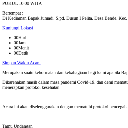
PUKUL 10.00 WITA
Bertempat :
Di Kediaman Bapak Jumadi, S.pd, Dusun I Pelita, Desa Bende, Kec
Kunjungi Lokasi
00
Hari
00
Jam
00
Menit
00
Detik
Simpan Waktu Acara
Merupakan suatu kehormatan dan kebahagiaan bagi kami apabila Bapa
Dikarenakan masih dalam masa pandemi Covid-19, dan demi mematuh
menerapkan protokol kesehatan.
Acara ini akan diselenggarakan dengan mematuhi protokol penceg
Tamu Undangan