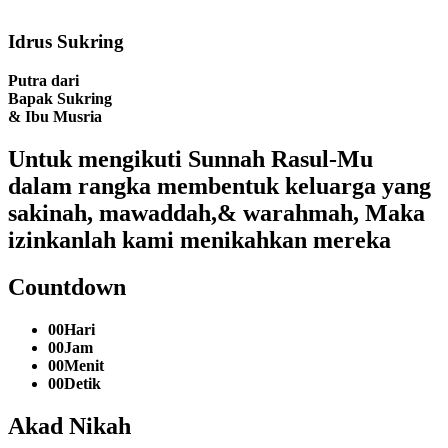
Idrus Sukring
Putra dari
Bapak Sukring
& Ibu Musria
Untuk mengikuti Sunnah Rasul-Mu
dalam rangka membentuk keluarga yang
sakinah, mawaddah,& warahmah, Maka
izinkanlah kami menikahkan mereka
Countdown
00
Hari
00
Jam
00
Menit
00
Detik
Akad Nikah