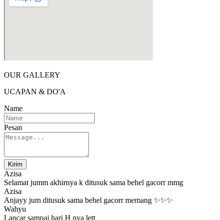
OUR GALLERY
UCAPAN & DO'A
Name
Pesan
Kirim
Azisa
Selamat jumm akhirnya k ditusuk sama behel gacorr mmg
Azisa
Anjayy jum ditusuk sama behel gacorr memang ✨✨✨
Wahyu
Lancar sampai hari H nya lett