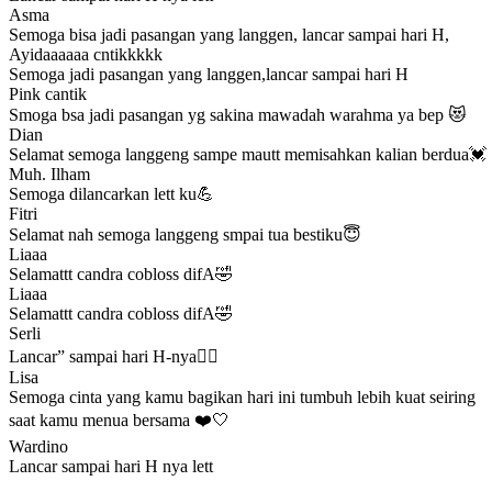
Asma
Semoga bisa jadi pasangan yang langgen, lancar sampai hari H,
Ayidaaaaaa cntikkkkk
Semoga jadi pasangan yang langgen,lancar sampai hari H
Pink cantik
Smoga bsa jadi pasangan yg sakina mawadah warahma ya bep 😻
Dian
Selamat semoga langgeng sampe mautt memisahkan kalian berdua💓
Muh. Ilham
Semoga dilancarkan lett ku💪
Fitri
Selamat nah semoga langgeng smpai tua bestiku😇
Liaaa
Selamattt candra cobloss difA🤣
Liaaa
Selamattt candra cobloss difA🤣
Serli
Lancar” sampai hari H-nya❤️‍🔥
Lisa
Semoga cinta yang kamu bagikan hari ini tumbuh lebih kuat seiring
saat kamu menua bersama ❤️🤍
Wardino
Lancar sampai hari H nya lett