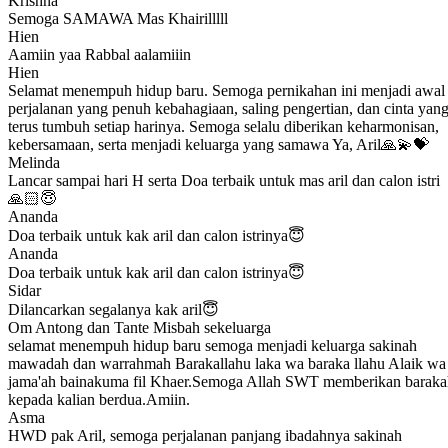
Krishna
Semoga SAMAWA Mas Khairilllll
Hien
Aamiin yaa Rabbal aalamiiin
Hien
Selamat menempuh hidup baru. Semoga pernikahan ini menjadi awal
perjalanan yang penuh kebahagiaan, saling pengertian, dan cinta yan
terus tumbuh setiap harinya. Semoga selalu diberikan keharmonisan,
kebersamaan, serta menjadi keluarga yang samawa Ya, Aril🙏💫💝
Melinda
Lancar sampai hari H serta Doa terbaik untuk mas aril dan calon istri
🙏🏻😇
Ananda
Doa terbaik untuk kak aril dan calon istrinya😇
Ananda
Doa terbaik untuk kak aril dan calon istrinya😇
Sidar
Dilancarkan segalanya kak aril😇
Om Antong dan Tante Misbah sekeluarga
selamat menempuh hidup baru semoga menjadi keluarga sakinah
mawadah dan warrahmah Barakallahu laka wa baraka llahu Alaik wa
jama'ah bainakuma fil Khaer.Semoga Allah SWT memberikan baraka
kepada kalian berdua.Amiin.
Asma
HWD pak Aril, semoga perjalanan panjang ibadahnya sakinah