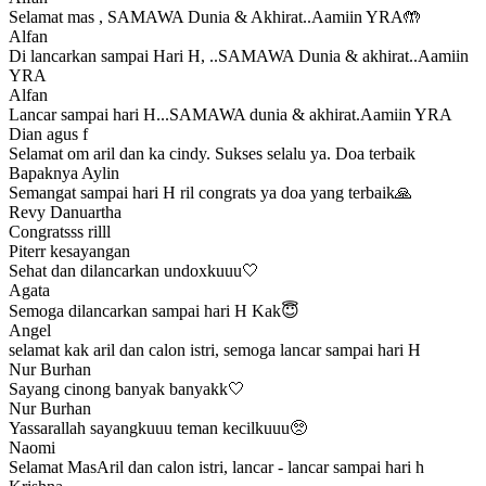
Selamat mas , SAMAWA Dunia & Akhirat..Aamiin YRA🤲
Alfan
Di lancarkan sampai Hari H, ..SAMAWA Dunia & akhirat..Aamiin
YRA
Alfan
Lancar sampai hari H...SAMAWA dunia & akhirat.Aamiin YRA
Dian agus f
Selamat om aril dan ka cindy. Sukses selalu ya. Doa terbaik
Bapaknya Aylin
Semangat sampai hari H ril congrats ya doa yang terbaik🙏
Revy Danuartha
Congratsss rilll
Piterr kesayangan
Sehat dan dilancarkan undoxkuuu🤍
Agata
Semoga dilancarkan sampai hari H Kak😇
Angel
selamat kak aril dan calon istri, semoga lancar sampai hari H
Nur Burhan
Sayang cinong banyak banyakk🤍
Nur Burhan
Yassarallah sayangkuuu teman kecilkuuu🥺
Naomi
Selamat MasAril dan calon istri, lancar - lancar sampai hari h