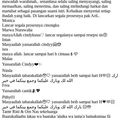
mawadah warahmah.. senantiasa selalu saling menyayangi, saling
memaafkan, saling menerima, dan saling melindungi harkat dan
martabat sebagai pasangan suami istri. Kebaikan menyertai setiap
ibadah yang baik. Di lancarkan segala prosesnya pak Aril..
Monica
Lancar segala prosesnya cinongku
Marwa Nurawalia
masyaAllah cindykuuu♡ lancar segalanya sampai resepsi sis😚
Intan
Masyaallah yassarallah cindyy🤗😍
isra
masya allah. lancar sampai hari h cintaaa🌷🩷
Malaa
Yassarallah Cindyy❤️✨
Ninda
Masyaallah tabarakallah🥹🤍 yassarallah beib sampai hari H🫶🏻 بارك
الله لك وبارك عليكما وجمع بينكما في خير
Fera
Yassarallah cantik🫂💖
Pithy01
Masyaallah tabarakallah🥹🤍 yassarallah beib sampai hari H💗🫶🏻
بارك الله لك وبارك عليكما وجمع بينكما في خير 🤲🏻
Tante Rini & Om Nas sekeluarga
Baarakallaahu lakaa wa baaraka 'alaika wa jama'a bainakumaa fii