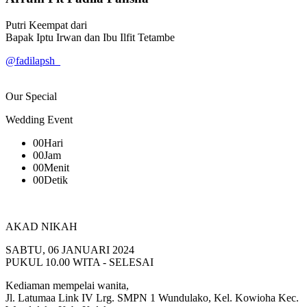
Putri Keempat dari
Bapak Iptu Irwan dan Ibu Ilfit Tetambe
@fadilapsh_
Our Special
Wedding Event
00
Hari
00
Jam
00
Menit
00
Detik
AKAD NIKAH
SABTU, 06 JANUARI 2024
PUKUL 10.00 WITA - SELESAI
Kediaman mempelai wanita,
Jl. Latumaa Link IV Lrg. SMPN 1 Wundulako, Kel. Kowioha Kec.