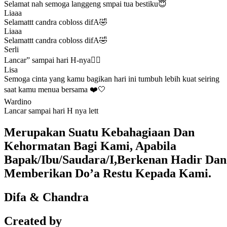
Selamat nah semoga langgeng smpai tua bestiku😇
Liaaa
Selamattt candra cobloss difA🤣
Liaaa
Selamattt candra cobloss difA🤣
Serli
Lancar” sampai hari H-nya❤️‍🔥
Lisa
Semoga cinta yang kamu bagikan hari ini tumbuh lebih kuat seiring
saat kamu menua bersama ❤️🤍
Wardino
Lancar sampai hari H nya lett
Merupakan Suatu Kebahagiaan Dan
Kehormatan Bagi Kami, Apabila
Bapak/Ibu/Saudara/I,Berkenan Hadir Dan
Memberikan Do’a Restu Kepada Kami.
Difa & Chandra
Created by