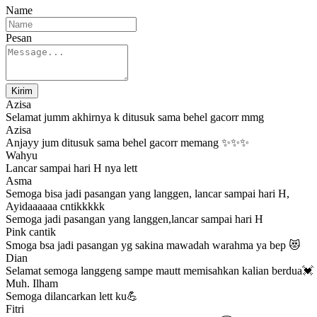
Name
Pesan
Kirim
Azisa
Selamat jumm akhirnya k ditusuk sama behel gacorr mmg
Azisa
Anjayy jum ditusuk sama behel gacorr memang ✨✨✨
Wahyu
Lancar sampai hari H nya lett
Asma
Semoga bisa jadi pasangan yang langgen, lancar sampai hari H,
Ayidaaaaaa cntikkkkk
Semoga jadi pasangan yang langgen,lancar sampai hari H
Pink cantik
Smoga bsa jadi pasangan yg sakina mawadah warahma ya bep 😻
Dian
Selamat semoga langgeng sampe mautt memisahkan kalian berdua💓
Muh. Ilham
Semoga dilancarkan lett ku💪
Fitri