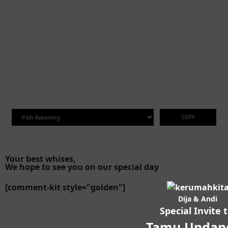
COPY
Your best whises,
We hope to see you on our special day
[comment-kit style="golden"]
Dija & Andi
Special Invite t
Tamu Undan