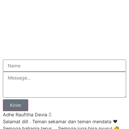
Kirim
Adhe Raufitha Devia
Selamat dill . Teman sekamar dan teman mendata ❤️
Semoga bahagia terus ... Semoga juga bisa nyusul 🤣