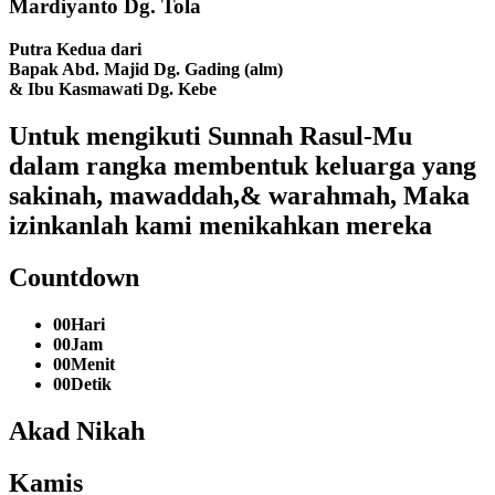
Mardiyanto Dg. Tola
Putra Kedua dari
Bapak Abd. Majid Dg. Gading (alm)
& Ibu Kasmawati Dg. Kebe
Untuk mengikuti Sunnah Rasul-Mu
dalam rangka membentuk keluarga yang
sakinah, mawaddah,& warahmah, Maka
izinkanlah kami menikahkan mereka
Countdown
00
Hari
00
Jam
00
Menit
00
Detik
Akad Nikah
Kamis