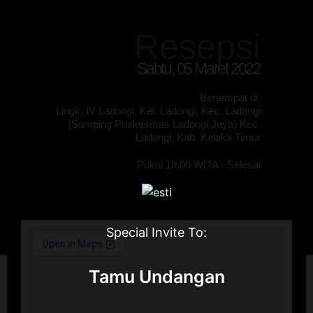
Resepsi
Sabtu, 05 Maret 2022
Bertempat di
:
Lingk. IV Ladongi, Kel. Ladongi, Kec. Ladongi
(Samping Puskesmas Ladongi Jaya) Kec.
Ladongi, Kab. Kolaka Timur
Pukul 19.00 WITA - Selesai
Special Invite To:
Tamu Undangan