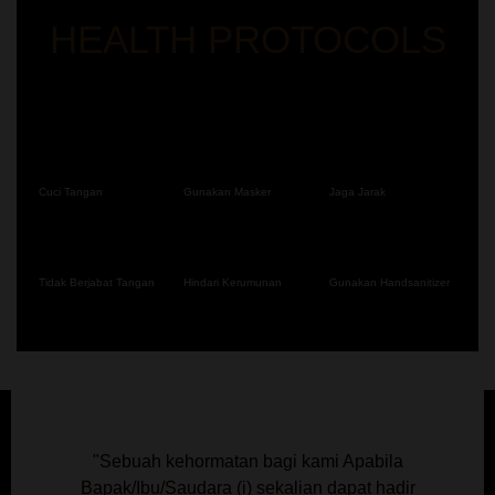
HEALTH PROTOCOLS
Cuci Tangan
Gunakan Masker
Jaga Jarak
Tidak Berjabat Tangan
Hindari Kerumunan
Gunakan Handsanitizer
"Sebuah kehormatan bagi kami Apabila
Bapak/Ibu/Saudara (i) sekalian dapat hadir