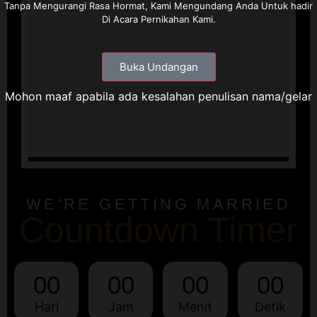
Tanpa Mengurangi Rasa Hormat, Kami Mengundang Anda Untuk hadir
Di Acara Pernikahan Kami.
Buka Undangan
Mohon maaf apabila ada kesalahan penulisan nama/gelar
WE'RE GETTING MARRIED
Countdown Timer
00
00
00
00
Hari
Jam
Menit
Detik