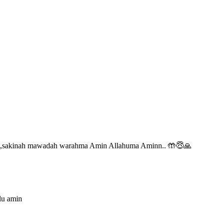
ga,sakinah mawadah warahma Amin Allahuma Aminn.. 🤲😇🙏
lu amin