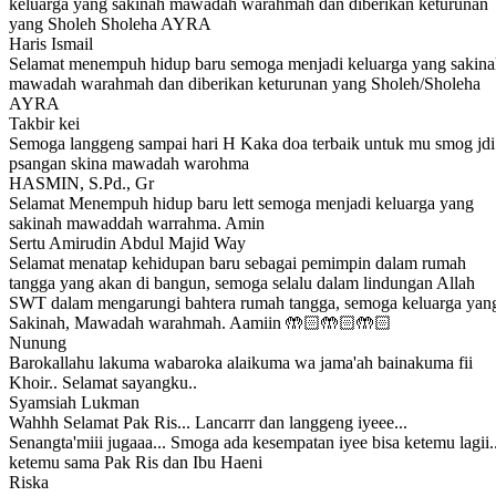
keluarga yang sakinah mawadah warahmah dan diberikan keturunan
yang Sholeh Sholeha AYRA
Haris Ismail
Selamat menempuh hidup baru semoga menjadi keluarga yang sakin
mawadah warahmah dan diberikan keturunan yang Sholeh/Sholeha
AYRA
Takbir kei
Semoga langgeng sampai hari H Kaka doa terbaik untuk mu smog jdi
psangan skina mawadah warohma
HASMIN, S.Pd., Gr
Selamat Menempuh hidup baru lett semoga menjadi keluarga yang
sakinah mawaddah warrahma. Amin
Sertu Amirudin Abdul Majid Way
Selamat menatap kehidupan baru sebagai pemimpin dalam rumah
tangga yang akan di bangun, semoga selalu dalam lindungan Allah
SWT dalam mengarungi bahtera rumah tangga, semoga keluarga yan
Sakinah, Mawadah warahmah. Aamiin 🤲🏻🤲🏻🤲🏻
Nunung
Barokallahu lakuma wabaroka alaikuma wa jama'ah bainakuma fii
Khoir.. Selamat sayangku..
Syamsiah Lukman
Wahhh Selamat Pak Ris... Lancarrr dan langgeng iyeee...
Senangta'miii jugaaa... Smoga ada kesempatan iyee bisa ketemu lagii.
ketemu sama Pak Ris dan Ibu Haeni
Riska