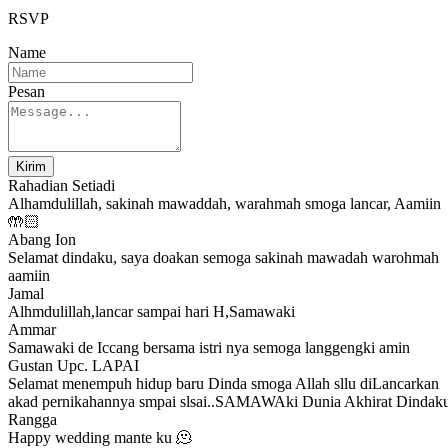
RSVP
Name
Pesan
Kirim
Rahadian Setiadi
Alhamdulillah, sakinah mawaddah, warahmah smoga lancar, Aamiin
🤲🏻
Abang Ion
Selamat dindaku, saya doakan semoga sakinah mawadah warohmah
aamiin
Jamal
Alhmdulillah,lancar sampai hari H,Samawaki
Ammar
Samawaki de Iccang bersama istri nya semoga langgengki amin
Gustan Upc. LAPAI
Selamat menempuh hidup baru Dinda smoga Allah sllu diLancarkan
akad pernikahannya smpai slsai..SAMAWAki Dunia Akhirat Dindak
Rangga
Happy wedding mante ku 🫠