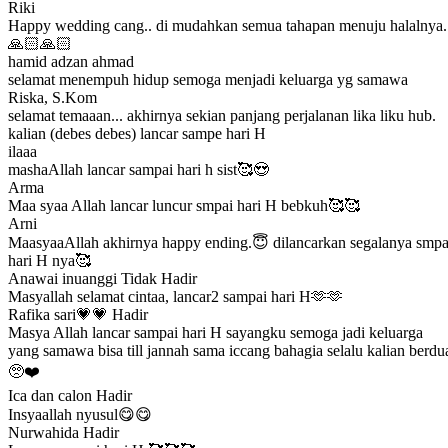
Riki
Happy wedding cang.. di mudahkan semua tahapan menuju halalnya.
🙏🏻🙏🏻
hamid adzan ahmad
selamat menempuh hidup semoga menjadi keluarga yg samawa
Riska, S.Kom
selamat temaaan... akhirnya sekian panjang perjalanan lika liku hub.
kalian (debes debes) lancar sampe hari H
ilaaa
mashaAllah lancar sampai hari h sist🥰😍
Arma
Maa syaa Allah lancar luncur smpai hari H bebkuh🥰🥰
Arni
MaasyaaAllah akhirnya happy ending.😇 dilancarkan segalanya smpa
hari H nya🥰
Anawai inuanggi
Tidak Hadir
Masyallah selamat cintaa, lancar2 sampai hari H🫶🫶
Rafika sari💗💗
Hadir
Masya Allah lancar sampai hari H sayangku semoga jadi keluarga
yang samawa bisa till jannah sama iccang bahagia selalu kalian berdu
🥺❤️
Ica dan calon
Hadir
Insyaallah nyusul😋😋
Nurwahida
Hadir