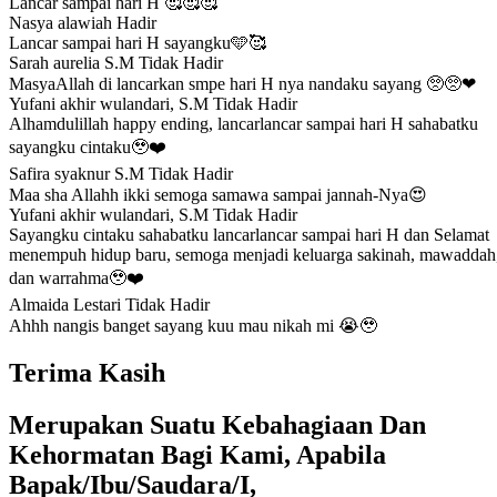
Lancar sampai hari H 🥰🥰🥰
Nasya alawiah
Hadir
Lancar sampai hari H sayangku🩵🥰
Sarah aurelia S.M
Tidak Hadir
MasyaAllah di lancarkan smpe hari H nya nandaku sayang 🥺🥺❤
Yufani akhir wulandari, S.M
Tidak Hadir
Alhamdulillah happy ending, lancarlancar sampai hari H sahabatku
sayangku cintaku🥹❤️
Safira syaknur S.M
Tidak Hadir
Maa sha Allahh ikki semoga samawa sampai jannah-Nya😍
Yufani akhir wulandari, S.M
Tidak Hadir
Sayangku cintaku sahabatku lancarlancar sampai hari H dan Selamat
menempuh hidup baru, semoga menjadi keluarga sakinah, mawaddah
dan warrahma🥹❤️
Almaida Lestari
Tidak Hadir
Ahhh nangis banget sayang kuu mau nikah mi 😭🥹
Terima Kasih
Merupakan Suatu Kebahagiaan Dan
Kehormatan Bagi Kami, Apabila
Bapak/Ibu/Saudara/I,