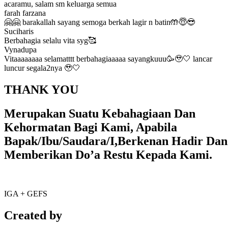
acaramu, salam sm keluarga semua
farah farzana
🤗🤗 barakallah sayang semoga berkah lagir n batin🤲😇😎
Suciharis
Berbahagia selalu vita syg🥰
Vynadupa
Vitaaaaaaaa selamatttt berbahagiaaaaa sayangkuuu🥳🥹🤍 lancar
luncur segala2nya 🥹🤍
THANK YOU
Merupakan Suatu Kebahagiaan Dan
Kehormatan Bagi Kami, Apabila
Bapak/Ibu/Saudara/I,Berkenan Hadir Dan
Memberikan Do’a Restu Kepada Kami.
IGA + GEFS
Created by