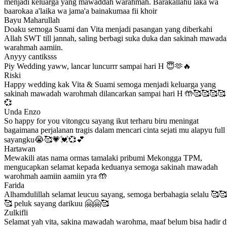
menjadi keluarga yang mawaddah warahmah. Barakallahu laka wa
baarokaa a'laika wa jama'a bainakumaa fii khoir
Bayu Maharullah
Doaku semoga Suami dan Vita menjadi pasangan yang diberkahi
Allah SWT till jannah, saling berbagi suka duka dan sakinah mawad
warahmah aamiin.
Anyyy cantiksss
Piy Wedding yaww, lancar luncurrr sampai hari H 😇🫶🔥
Riski
Happy wedding kak Vita & Suami semoga menjadi keluarga yang
sakinah mawadah warohmah dilancarkan sampai hari H 🤲🥰🥰🥰🥰
💞
Unda Enzo
So happy for you vitongcu sayang ikut terharu biru meningat
bagaimana perjalanan tragis dalam mencari cinta sejati mu alapyu full
sayangku😭🥰💗💓💞💕
Hartawan
Mewakili atas nama ormas tamalaki pribumi Mekongga TPM,
mengucapkan selamat kepada keduanya semoga sakinah mawadah
warohmah aamiin aamiin yra 🤲
Farida
Alhamdulillah selamat leucuu sayang, semoga berbahagia selalu 🥰🥰
🥰 peluk sayang darikuu 🤗🤗🥰
Zulkifli
Selamat yah vita, sakina mawadah warohma, maaf belum bisa hadir d