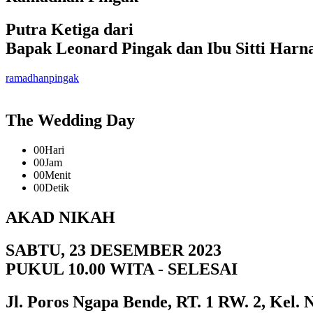
Putra Ketiga dari
Bapak Leonard Pingak dan Ibu Sitti Harn
ramadhanpingak
The Wedding Day
00
Hari
00
Jam
00
Menit
00
Detik
AKAD NIKAH
SABTU, 23 DESEMBER 2023
PUKUL 10.00 WITA - SELESAI
Jl. Poros Ngapa Bende, RT. 1 RW. 2, Kel.