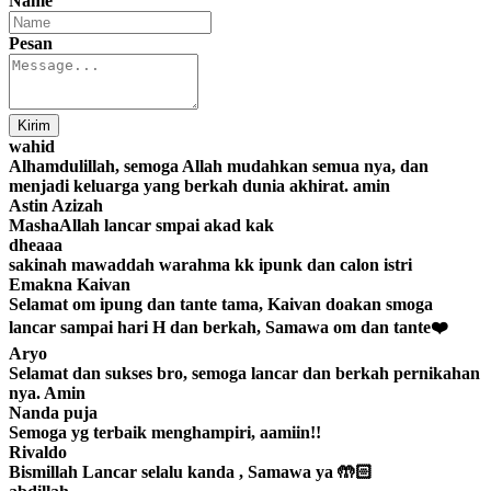
Name
Pesan
Kirim
wahid
Alhamdulillah, semoga Allah mudahkan semua nya, dan
menjadi keluarga yang berkah dunia akhirat. amin
Astin Azizah
MashaAllah lancar smpai akad kak
dheaaa
sakinah mawaddah warahma kk ipunk dan calon istri
Emakna Kaivan
Selamat om ipung dan tante tama, Kaivan doakan smoga
lancar sampai hari H dan berkah, Samawa om dan tante❤️
Aryo
Selamat dan sukses bro, semoga lancar dan berkah pernikahan
nya. Amin
Nanda puja
Semoga yg terbaik menghampiri, aamiin!!
Rivaldo
Bismillah Lancar selalu kanda , Samawa ya 🤲🏻