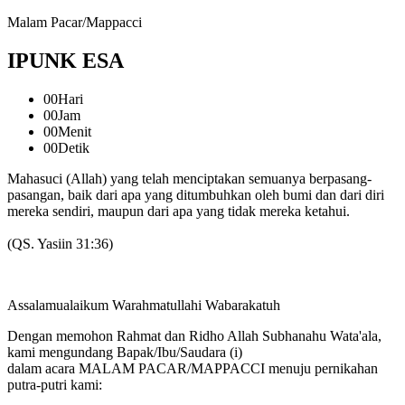
Malam Pacar/Mappacci
IPUNK ESA
00
Hari
00
Jam
00
Menit
00
Detik
Mahasuci (Allah) yang telah menciptakan semuanya berpasang-
pasangan, baik dari apa yang ditumbuhkan oleh bumi dan dari diri
mereka sendiri, maupun dari apa yang tidak mereka ketahui.
(QS. Yasiin 31:36)
Assalamualaikum Warahmatullahi Wabarakatuh
Dengan memohon Rahmat dan Ridho Allah Subhanahu Wata'ala,
kami mengundang Bapak/Ibu/Saudara (i)
dalam acara MALAM PACAR/MAPPACCI menuju pernikahan
putra-putri kami: