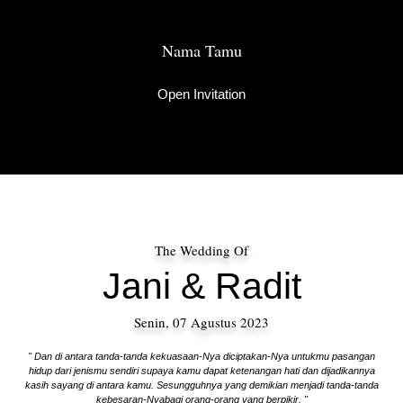
Kepada Yth.
Nama Tamu
Open Invitation
The Wedding Of
Jani & Radit
Senin, 07 Agustus 2023
" Dan di antara tanda-tanda kekuasaan-Nya diciptakan-Nya untukmu pasangan
hidup dari jenismu sendiri supaya kamu dapat ketenangan hati dan dijadikannya
kasih sayang di antara kamu. Sesungguhnya yang demikian menjadi tanda-tanda
kebesaran-Nyabagi orang-orang yang berpikir. "