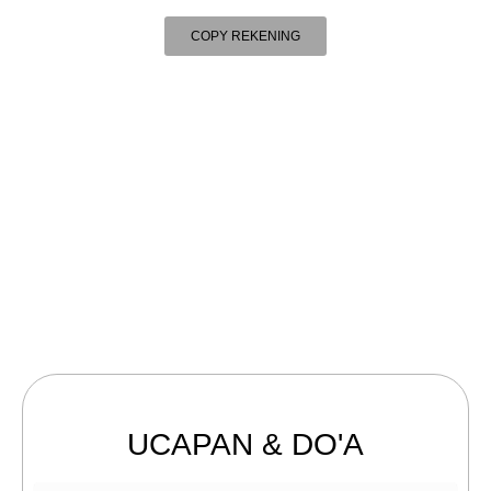
kerumahkita.com
a.n.
COPY REKENING
UCAPAN & DO'A