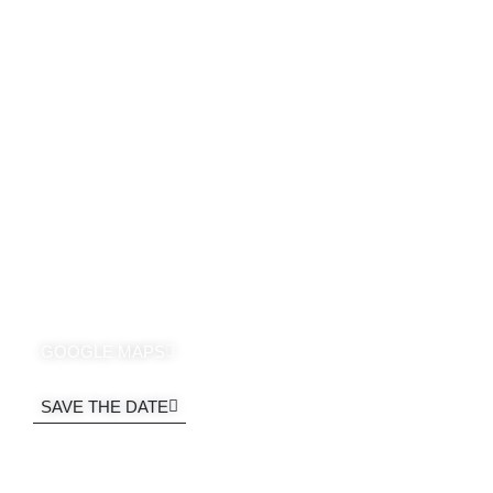
RESEPSI
SENIN, 07 AGUSTUS 2023
19.00 WITA - SELESAI
Lorem ipsum dolor sit amet, consectetur
adipiscing elit, sed do eiusmod tempor incididunt
ut labore et dolore magna aliqua.
GOOGLE MAPS
SAVE THE DATE