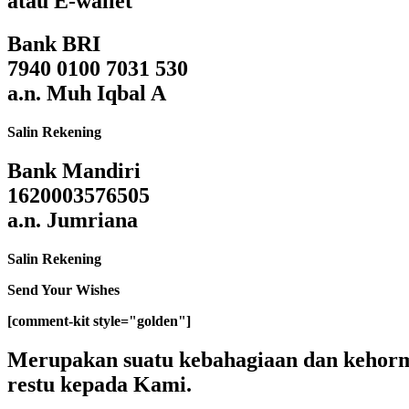
atau E-wallet
Bank BRI
7940 0100 7031 530
a.n.
Muh Iqbal A
Salin Rekening
Bank Mandiri
1620003576505
a.n.
Jumriana
Salin Rekening
Send Your Wishes
[comment-kit style="golden"]
Merupakan suatu kebahagiaan dan kehorma
restu kepada Kami.