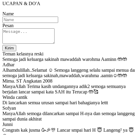
UCAPAN & DO'A
Name
Pesan
Kirim
Teman kelasnya reski
Semoga jadi keluarga sakinah mawaddah warohma Aaminn 🤲🤲
Adhar
Alhamdulillah..Selamat ☺️ Semoga langgeng selalu sampai menua da
semoga jadi keluarga sakinah,mawaddah,warahma .aamin☺️🤲🤲
Mirna. ST Angkatan 2008
MasyaAllah Terima kasih undangannya adik2 semoga semuanya
berjalan lancar sampai kata SAH itu Terucap 🤲🥰
Winda cantik
Di lancarkan semua urusan sampai hari bahagianya lettt
Sofyan
MasyaAllah semoga dilancarkan sampai H-nya dan semoga langgeng
sampai dunia akhirat
Junni
Congrats kak jusma 🥳🎉🎊 Lancar smpai hari H 😇 Langeng² ya 😇