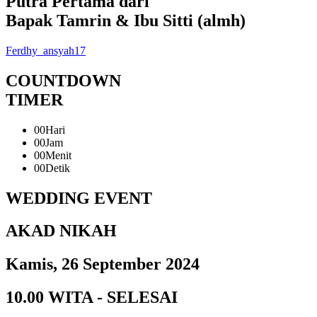
Putra Pertama dari
Bapak Tamrin & Ibu Sitti (almh)
Ferdhy_ansyah17
COUNTDOWN
TIMER
00
Hari
00
Jam
00
Menit
00
Detik
WEDDING EVENT
AKAD NIKAH
Kamis, 26 September 2024
10.00 WITA - SELESAI