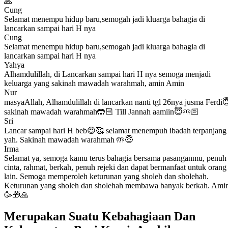
🙏
Cung
Selamat menempu hidup baru,semogah jadi kluarga bahagia di
lancarkan sampai hari H nya
Cung
Selamat menempu hidup baru,semogah jadi kluarga bahagia di
lancarkan sampai hari H nya
Yahya
Alhamdulillah, di Lancarkan sampai hari H nya semoga menjadi
keluarga yang sakinah mawadah warahmah, amin Amin
Nur
masyaAllah, Alhamdulillah di lancarkan nanti tgl 26nya jusma Ferdi
sakinah mawadah warahmah🤲🏻 Till Jannah aamiin😇🤲🏻
Sri
Lancar sampai hari H beb😍🥰 selamat menempuh ibadah terpanjang
yah. Sakinah mawadah warahmah 🤲😇
Irma
Selamat ya, semoga kamu terus bahagia bersama pasanganmu, penuh
cinta, rahmat, berkah, penuh rejeki dan dapat bermanfaat untuk orang
lain. Semoga memperoleh keturunan yang sholeh dan sholehah.
Keturunan yang sholeh dan sholehah membawa banyak berkah. Ami
🥳🎁🙏
Merupakan Suatu Kebahagiaan Dan