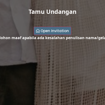
Tamu Undangan
Open Invitation
ohon maaf apabila ada kesalahan penulisan nama/gel