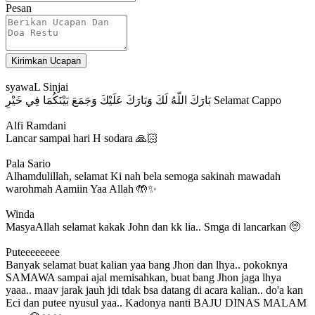
Pesan
Kirimkan Ucapan
syawaL Sinjai
بَارَكَ اللّهُ لَكَ وَبَارَكَ عَلَيْكَ وَجَمَعَ بَيْنَكُمَا فِي خَيْرِ Selamat Cappo
Alfi Ramdani
Lancar sampai hari H sodara 🙏🏻
Pala Sario
Alhamdulillah, selamat Ki nah bela semoga sakinah mawadah
warohmah Aamiin Yaa Allah 🤲✨
Winda
MasyaAllah selamat kakak John dan kk lia.. Smga di lancarkan 🥺
Puteeeeeeee
Banyak selamat buat kalian yaa bang Jhon dan lhya.. pokoknya
SAMAWA sampai ajal memisahkan, buat bang Jhon jaga lhya
yaaa.. maav jarak jauh jdi tdak bsa datang di acara kalian.. do'a kan
Eci dan putee nyusul yaa.. Kadonya nanti BAJU DINAS MALAM