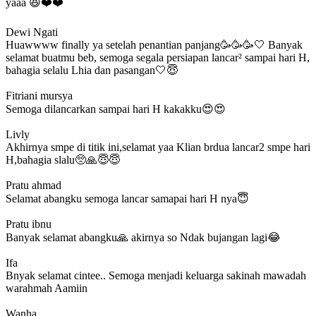
yaaa 😆❤️❤️
Dewi Ngati
Huawwww finally ya setelah penantian panjang🥳🥳🥳🤍 Banyak
selamat buatmu beb, semoga segala persiapan lancar² sampai hari H,
bahagia selalu Lhia dan pasangan🤍😇
Fitriani mursya
Semoga dilancarkan sampai hari H kakakku😍😍
Livly
Akhirnya smpe di titik ini,selamat yaa Klian brdua lancar2 smpe hari
H,bahagia slalu🥺🙏😇😇
Pratu ahmad
Selamat abangku semoga lancar samapai hari H nya😇
Pratu ibnu
Banyak selamat abangku🙏 akirnya so Ndak bujangan lagi😂
Ifa
Bnyak selamat cintee.. Semoga menjadi keluarga sakinah mawadah
warahmah Aamiin
Wanha