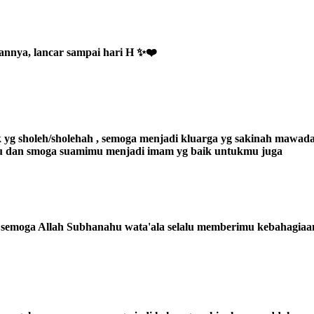
annya, lancar sampai hari H ✨❤️
k yg sholeh/sholehah , semoga menjadi kluarga yg sakinah mawad
imu dan smoga suamimu menjadi imam yg baik untukmu juga
emoga Allah Subhanahu wata'ala selalu memberimu kebahagiaan 