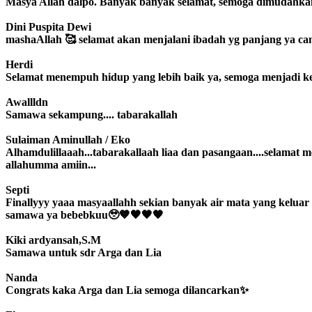
Masya Allah dalpo. Banyak banyak selamat, semoga dimudahka
Dini Puspita Dewi
mashaAllah 🥰 selamat akan menjalani ibadah yg panjang ya c
Herdi
Selamat menempuh hidup yang lebih baik ya, semoga menjadi 
Awallldn
Samawa sekampung.... tabarakallah
Sulaiman Aminullah / Eko
Alhamdulillaaah...tabarakallaah liaa dan pasangaan....selama
allahumma amiin...
Septi
Finallyyy yaaa masyaallahh sekian banyak air mata yang keluar
samawa ya bebebkuu🥹🤎🖤🖤🖤
Kiki ardyansah,S.M
Samawa untuk sdr Arga dan Lia
Nanda
Congrats kaka Arga dan Lia semoga dilancarkan✨