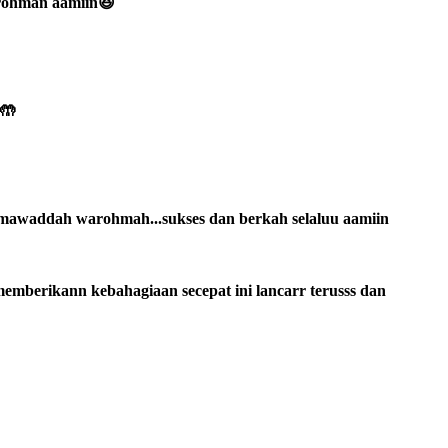
arohman aamiin😆
 🤲
h mawaddah warohmah...sukses dan berkah selaluu aamiin
emberikann kebahagiaan secepat ini lancarr terusss dan