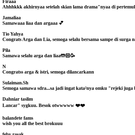
Firaaa
Ahhhkkk akhirnyaa setelah skian lama drama"nyaa di pertemuka
Jamaliaa
Samawaaa liaa dan argaaa 💕
Tio Yahya
Congrats Arga dan Lia, semoga selalu bersama sampe di surga n
Pila
Samawa selalu arga dan liaa🤲🏻🥳
N
Congratss arga & istri, semoga dilancarkann
Sulaiman.Sh
Semoga samawa sdra...sa jadi ingat kata²nya omku "rejeki juga
Dahniar taslim
Lancar" sygkuu. Besok otwwwww ❤️❤️
balandete fams
wish you all the best brokuuu
feby rasak