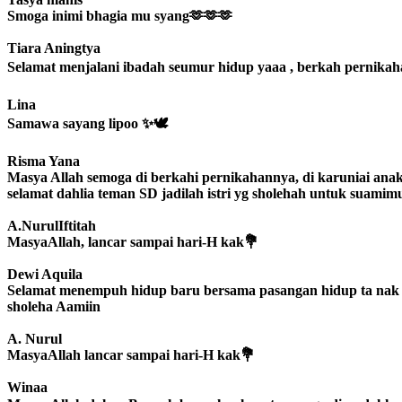
Smoga inimi bhagia mu syang🫶🫶🫶
Tiara Aningtya
Selamat menjalani ibadah seumur hidup yaaa , berkah pernikah
Lina
Samawa sayang lipoo ✨🕊
Risma Yana
Masya Allah semoga di berkahi pernikahannya, di karuniai ana
selamat dahlia teman SD jadilah istri yg sholehah untuk suam
A.NurulIftitah
MasyaAllah, lancar sampai hari-H kak💐
Dewi Aquila
Selamat menempuh hidup baru bersama pasangan hidup ta nak s
sholeha Aamiin
A. Nurul
MasyaAllah lancar sampai hari-H kak💐
Winaa