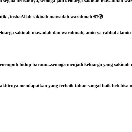
n segala urusannya, semoga jadi keluarga sakinah mawaddah w
antik , inshaAllah sakinah mawadah warohmah 🤲😘
keluarga sakinah mawadah dan warohmah, amin ya rabbal alamin
t menempuh hidup baruuu...semoga menjadi keluarga yang sakina
 akhirnya mendapatkan yang terbaik tuhan sangat baik beb bisa m