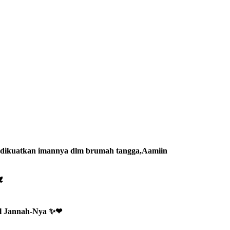
lu dikuatkan imannya dlm brumah tangga,Aamiin
️
ill Jannah-Nya ✨❤