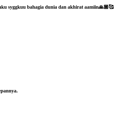
taku syggkuu bahagia dunia dan akhirat aamiin🙏🏼🥰
depannya.