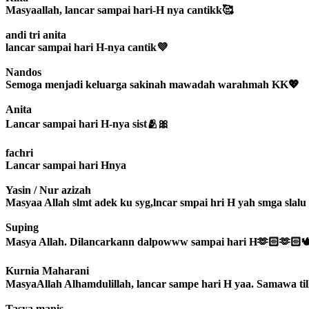
Masyaallah, lancar sampai hari-H nya cantikk🥰
andi tri anita
lancar sampai hari H-nya cantik💜
Nandos
Semoga menjadi keluarga sakinah mawadah warahmah KK💖
Anita
Lancar sampai hari H-nya sist🫂🎀
fachri
Lancar sampai hari Hnya
Yasin / Nur azizah
Masyaa Allah slmt adek ku syg,lncar smpai hri H yah smga sla
Suping
Masya Allah. Dilancarkann dalpowww sampai hari H🫶🏻🫶🏻🕊
Kurnia Maharani
MasyaAllah Alhamdulillah, lancar sampe hari H yaa. Samawa t
Tasya manis