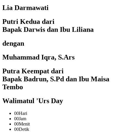
Lia Darmawati
Putri Kedua dari
Bapak Darwis dan Ibu Liliana
dengan
Muhammad Iqra, S.Ars
Putra Keempat dari
Bapak Badrun, S.Pd dan Ibu Maisa
Tembo
Walimatul 'Urs Day
00
Hari
00
Jam
00
Menit
00
Detik