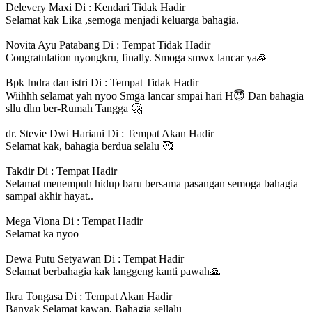
Delevery Maxi Di : Kendari
Tidak Hadir
Selamat kak Lika ,semoga menjadi keluarga bahagia.
Novita Ayu Patabang Di : Tempat
Tidak Hadir
Congratulation nyongkru, finally. Smoga smwx lancar ya🙏
Bpk Indra dan istri Di : Tempat
Tidak Hadir
Wiihhh selamat yah nyoo Smga lancar smpai hari H😇 Dan bahagia
sllu dlm ber-Rumah Tangga 🤗
dr. Stevie Dwi Hariani Di : Tempat
Akan Hadir
Selamat kak, bahagia berdua selalu 🥰
Takdir Di : Tempat
Hadir
Selamat menempuh hidup baru bersama pasangan semoga bahagia
sampai akhir hayat..
Mega Viona Di : Tempat
Hadir
Selamat ka nyoo
Dewa Putu Setyawan Di : Tempat
Hadir
Selamat berbahagia kak langgeng kanti pawah🙏
Ikra Tongasa Di : Tempat
Akan Hadir
Banyak Selamat kawan, Bahagia sellalu