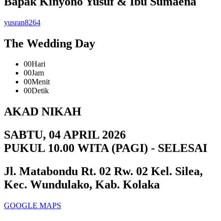
Bapak Kinyono Yusuf & Ibu Sumaena
yusran8264
The Wedding Day
00
Hari
00
Jam
00
Menit
00
Detik
AKAD NIKAH
SABTU, 04 APRIL 2026
PUKUL 10.00 WITA (PAGI) - SELESAI
Jl. Matabondu Rt. 02 Rw. 02 Kel. Silea,
Kec. Wundulako, Kab. Kolaka
GOOGLE MAPS