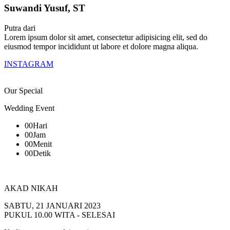
Suwandi Yusuf, ST
Putra dari
Lorem ipsum dolor sit amet, consectetur adipisicing elit, sed do
eiusmod tempor incididunt ut labore et dolore magna aliqua.
INSTAGRAM
Our Special
Wedding Event
00
Hari
00
Jam
00
Menit
00
Detik
AKAD NIKAH
SABTU, 21 JANUARI 2023
PUKUL 10.00 WITA - SELESAI