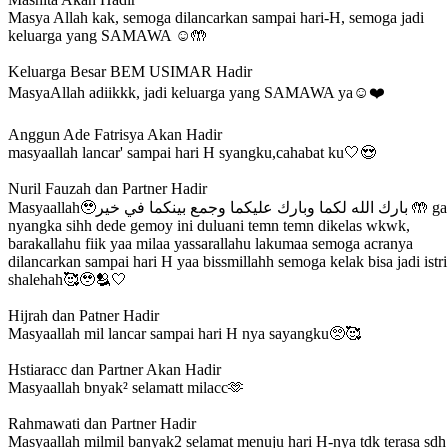
Masya Allah kak, semoga dilancarkan sampai hari-H, semoga jadi
keluarga yang SAMAWA ☺️🤲
Keluarga Besar BEM USIMAR
Hadir
MasyaAllah adiikkk, jadi keluarga yang SAMAWA ya☺️❤️
Anggun Ade Fatrisya
Akan Hadir
masyaallah lancar' sampai hari H syangku,cahabat ku🤍😍
Nuril Fauzah dan Partner
Hadir
Masyaallah🥹بارك الله لكما وبارك عليكما وجمع بينكما في خير 🤲 ga
nyangka sihh dede gemoy ini duluani temn temn dikelas wkwk,
barakallahu fiik yaa milaa yassarallahu lakumaa semoga acranya
dilancarkan sampai hari H yaa bissmillahh semoga kelak bisa jadi istri
shalehah🥰🥹🫂🤍
Hijrah dan Patner
Hadir
Masyaallah mil lancar sampai hari H nya sayangku🥺🥰
Hstiaracc dan Partner
Akan Hadir
Masyaallah bnyak² selamatt milacc🫶
Rahmawati dan Partner
Hadir
Masyaallah milmil banyak2 selamat menuju hari H-nya tdk terasa sdh