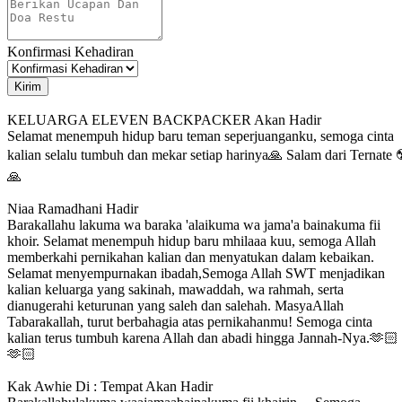
Konfirmasi Kehadiran
Kirim
KELUARGA ELEVEN BACKPACKER
Akan Hadir
Selamat menempuh hidup baru teman seperjuanganku, semoga cinta
kalian selalu tumbuh dan mekar setiap harinya🙏 Salam dari Ternate 
🙏
Niaa Ramadhani
Hadir
Barakallahu lakuma wa baraka 'alaikuma wa jama'a bainakuma fii
khoir. Selamat menempuh hidup baru mhilaaa kuu, semoga Allah
memberkahi pernikahan kalian dan menyatukan dalam kebaikan.
Selamat menyempurnakan ibadah,Semoga Allah SWT menjadikan
kalian keluarga yang sakinah, mawaddah, wa rahmah, serta
dianugerahi keturunan yang saleh dan salehah. MasyaAllah
Tabarakallah, turut berbahagia atas pernikahanmu! Semoga cinta
kalian terus tumbuh karena Allah dan abadi hingga Jannah-Nya.🫶🏻
🫶🏻
Kak Awhie Di : Tempat
Akan Hadir