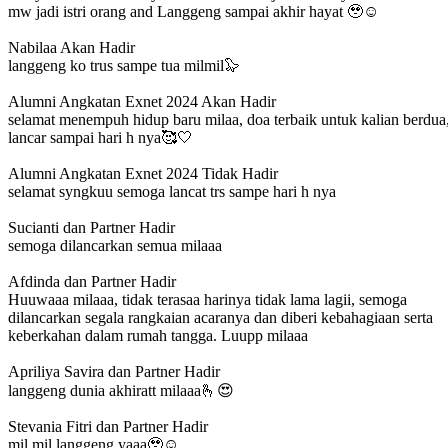
mw jadi istri orang and Langgeng sampai akhir hayat 🥹☺️
Nabilaa
Akan Hadir
langgeng ko trus sampe tua milmil🦭
Alumni Angkatan Exnet 2024
Akan Hadir
selamat menempuh hidup baru milaa, doa terbaik untuk kalian berdua
lancar sampai hari h nya🥰🤍
Alumni Angkatan Exnet 2024
Tidak Hadir
selamat syngkuu semoga lancat trs sampe hari h nya
Sucianti dan Partner
Hadir
semoga dilancarkan semua milaaa
Afdinda dan Partner
Hadir
Huuwaaa milaaa, tidak terasaa harinya tidak lama lagii, semoga
dilancarkan segala rangkaian acaranya dan diberi kebahagiaan serta
keberkahan dalam rumah tangga. Luupp milaaa
Apriliya Savira dan Partner
Hadir
langgeng dunia akhiratt milaaa🫰😍
Stevania Fitri dan Partner
Hadir
mil mil langgeng yaaa🥹☺️