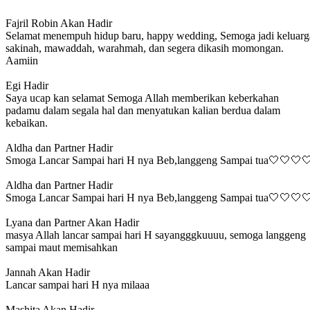
Fajril Robin
Akan Hadir
Selamat menempuh hidup baru, happy wedding, Semoga jadi keluarg
sakinah, mawaddah, warahmah, dan segera dikasih momongan.
Aamiin
Egi
Hadir
Saya ucap kan selamat Semoga Allah memberikan keberkahan
padamu dalam segala hal dan menyatukan kalian berdua dalam
kebaikan.
Aldha dan Partner
Hadir
Smoga Lancar Sampai hari H nya Beb,langgeng Sampai tua🤍🤍🤍
Aldha dan Partner
Hadir
Smoga Lancar Sampai hari H nya Beb,langgeng Sampai tua🤍🤍🤍
Lyana dan Partner
Akan Hadir
masya Allah lancar sampai hari H sayangggkuuuu, semoga langgeng
sampai maut memisahkan
Jannah
Akan Hadir
Lancar sampai hari H nya milaaa
Mashita
Akan Hadir