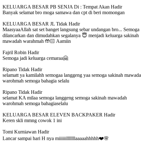
KELUARGA BESAR PB SENJA Di : Tempat
Akan Hadir
Banyak selamat bro moga samawa dan cpt di beri momongan
KELUARGA BESAR JL
Tidak Hadir
MaasyaaAllah sat set banget langsung sebar undangan bro... Semoga
dilancarkan dan dimudahkan segalanya 😇 menjadi keluarga sakinah
mawadah warahmah 🤲🏻 Aamiin
Fajril Robin
Hadir
Semoga jadi keluarga cemaraa🤗
Ripano
Tidak Hadir
selamatt ya kamilahh semogaa langgeng yaa semoga sakinah mawad
warohmah semoga bahagia selalu
Ripano
Tidak Hadir
selamat KA milaa semoga langgeng semoga sakinah mawadah
warohmah semoga bahagiaselalu
KELUARGA BESAR ELEVEN BACKPAKER
Hadir
Keren skli mmng cowok 1 ini
Tomi Kurniawan
Hadir
Lancar sampai hari H nya miiiiiilllllllaaaaahhhhh❤️🌸