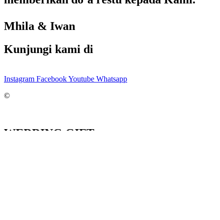
Mhila & Iwan
Kunjungi kami di
Instagram
Facebook
Youtube
Whatsapp
©
WEDDING GIFT
BRI (Bank Rakyat Indonesia)
033901111840500
a.n. Naurah Nabila Utami
Salin