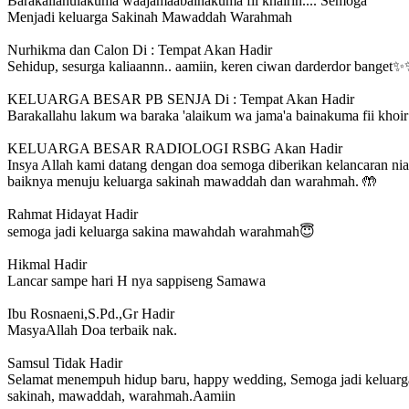
Barakallahulakuma waajamaabainakuma fii khairin.... Semoga
Menjadi keluarga Sakinah Mawaddah Warahmah
Nurhikma dan Calon Di : Tempat
Akan Hadir
Sehidup, sesurga kaliaannn.. aamiin, keren ciwan darderdor banget
KELUARGA BESAR PB SENJA Di : Tempat
Akan Hadir
Barakallahu lakum wa baraka 'alaikum wa jama'a bainakuma fii khoir
KELUARGA BESAR RADIOLOGI RSBG
Akan Hadir
Insya Allah kami datang dengan doa semoga diberikan kelancaran nia
baiknya menuju keluarga sakinah mawaddah dan warahmah. 🤲
Rahmat Hidayat
Hadir
semoga jadi keluarga sakina mawahdah warahmah😇
Hikmal
Hadir
Lancar sampe hari H nya sappiseng Samawa
Ibu Rosnaeni,S.Pd.,Gr
Hadir
MasyaAllah Doa terbaik nak.
Samsul
Tidak Hadir
Selamat menempuh hidup baru, happy wedding, Semoga jadi keluarg
sakinah, mawaddah, warahmah.Aamiin