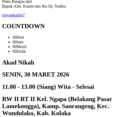
Putra Bungsu dari
Bapak Alm. Kasim dan Ibu Hj. Nadira
riswankasim7
COUNTDOWN
00
Hari
00
Jam
00
Menit
00
Detik
Akad Nikah
SENIN, 30 MARET 2026
11.00 - 13.00 (Siang) Wita - Selesai
RW II RT II Kel. Ngapa (Belakang Pasar
Lamekongga), Kamp. Sanrangeng, Kec.
Wundulako, Kab. Kolaka