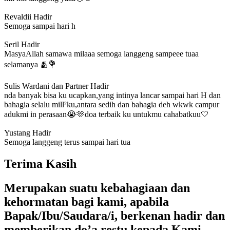
Revaldii
Hadir
Semoga sampai hari h
Seril
Hadir
MasyaAllah samawa milaaa semoga langgeng sampeee tuaa
selamanya 🫂💐
Sulis Wardani dan Partner
Hadir
nda banyak bisa ku ucapkan,yang intinya lancar sampai hari H dan
bahagia selalu mill²ku,antara sedih dan bahagia deh wkwk campur
adukmi in perasaan😭🫶doa terbaik ku untukmu cahabatkuu🤍
Yustang
Hadir
Semoga langgeng terus sampai hari tua
Terima Kasih
Merupakan suatu kebahagiaan dan
kehormatan bagi kami, apabila
Bapak/Ibu/Saudara/i, berkenan hadir dan
memberikan do’a restu kepada Kami.