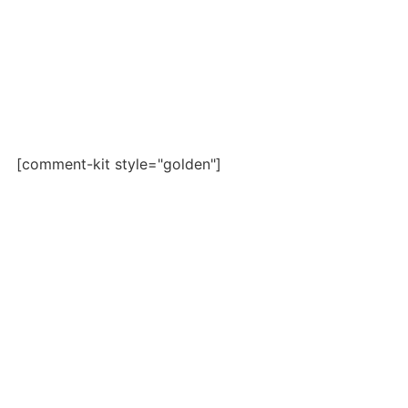
[comment-kit style="golden"]