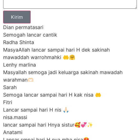
Kirim
Dian permatasari
Semogah lancar cantik
Radha Shinta
MasyaAllah lancar sampai hari H dek sakinah
mawaddah warrohmahki 🤲🤗
Lenhy marlina
Masyallah semoga jadi keluarga sakinah mawadah
warahman🫶🏻
Sarah
Semoga lancar sampai hari H kak nisa 🤲
Fitri
Lancar sampai hari H nis 🙏🏻
nisa.massi
lancar sampai hari Hnya sistur🥰💞✨
Anatami
Lancar smpai hari H nya mba nisa😍