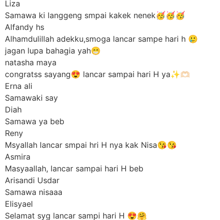
Liza
Samawa ki langgeng smpai kakek nenek🥳🥳🥳
Alfandy hs
Alhamdulillah adekku,smoga lancar sampe hari h 🥲
jagan lupa bahagia yah😁
natasha maya
congratss sayang😍 lancar sampai hari H ya✨️🫶🏻
Erna ali
Samawaki say
Diah
Samawa ya beb
Reny
Msyallah lancar smpai hri H nya kak Nisa😘😘
Asmira
Masyaallah, lancar sampai hari H beb
Arisandi Usdar
Samawa nisaaa
Elisyael
Selamat syg lancar sampi hari H 😍🤗