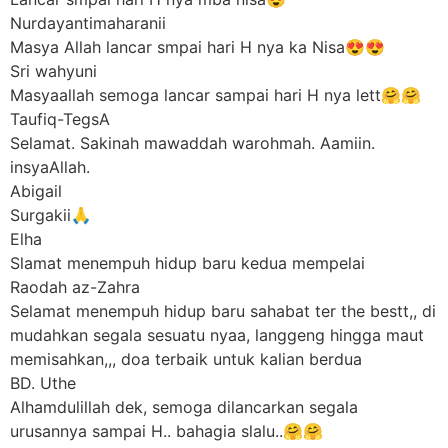
Nurdayantimaharanii
Masya Allah lancar smpai hari H nya ka Nisa😍😍
Sri wahyuni
Masyaallah semoga lancar sampai hari H nya lett🤗🤗
Taufiq-TegsA
Selamat. Sakinah mawaddah warohmah. Aamiin.
insyaAllah.
Abigail
Surgakii🙏
Elha
Slamat menempuh hidup baru kedua mempelai
Raodah az-Zahra
Selamat menempuh hidup baru sahabat ter the bestt,, di
mudahkan segala sesuatu nyaa, langgeng hingga maut
memisahkan,,, doa terbaik untuk kalian berdua
BD. Uthe
Alhamdulillah dek, semoga dilancarkan segala
urusannya sampai H.. bahagia slalu..🤗🤗