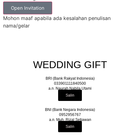
Open Invitation
Mohon maaf apabila ada kesalahan penulisan
nama/gelar
WEDDING GIFT
BRI (Bank Rakyat Indonesia)
033901111840500
a.n. Naurah Nabila Utami
Salin
BNI (Bank Negara Indonesia)
0952956767
a.n. Muh. Rizal Setiawan
Salin