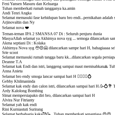
Feni Yansen Masuru dan Keluarga
Tuhan memberkati rumah tangganya ka.amin
Andi Tenri Angka
Selamat memasuki fase kehidupan baru bro endi...pernikahan adalah sa
Arjinovaltin dan Ny
Selamat nova ❤️
Teman-teman IPA 2 SMANSA 07 Di : Seluruh penjuru dunia
MasyaAllah selamat ya Akhirnya nova syg ... semoga dilancarkan sam
Akma septiani Di : Kolaka
Akhirnya Nova syg 🥹😍🤗 dilancarkan sampe hari H, bahagiaaaa s
Srie scoot
Selamat memasuki rumah tangga baru kk...dilancarkan segala persia
Deanne T.A
Selamat kak Endi dan istri, langgeng sampai maut memisahkan🙏 Tuh
Anna Anieta
Selamat bro endy smoga lancar sampai hari H 🤵‍♂️👰‍♀️💍
Gebby Khilmaninda
Selamat kak endy dan calon istri, dilancarkan sampai hari H.🥳💍💐 
Ardy Kalolong Bombing
Slmat mempersiapakn diri bro, dilancarkan sampai hari H
Alvira Nur Fitrianty
Selamat yah kak endi
Rini Kurniastuti Surirang
Selamat berbahagia kaka🥰🥳.. Tuhan memberkati senantiasa 😍😍