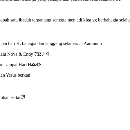
pah satu ibadah terpanjang semoga menjadi klga yg berbahagia selalu..
pai hari H, bahagia dan langgeng selamax ... Aamiiiinn
elalu Nova & Endy 🥰💃🎉👰
pan sampai Hari H🙏😇
an Yesus berkati
Tuhan sertai😇