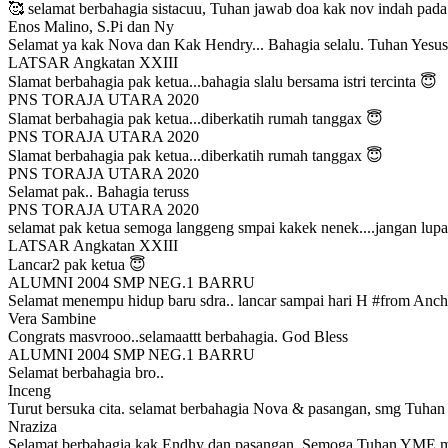
🥰 selamat berbahagia sistacuu, Tuhan jawab doa kak nov indah pad
Enos Malino, S.Pi dan Ny
Selamat ya kak Nova dan Kak Hendry... Bahagia selalu. Tuhan Yesu
LATSAR Angkatan XXIII
Slamat berbahagia pak ketua...bahagia slalu bersama istri tercinta 😇
PNS TORAJA UTARA 2020
Slamat berbahagia pak ketua...diberkatih rumah tanggax 😇
PNS TORAJA UTARA 2020
Slamat berbahagia pak ketua...diberkatih rumah tanggax 😇
PNS TORAJA UTARA 2020
Selamat pak.. Bahagia teruss
PNS TORAJA UTARA 2020
selamat pak ketua semoga langgeng smpai kakek nenek....jangan lupa a
LATSAR Angkatan XXIII
Lancar2 pak ketua 😇
ALUMNI 2004 SMP NEG.1 BARRU
Selamat menempu hidup baru sdra.. lancar sampai hari H #from Anch
Vera Sambine
Congrats masvrooo..selamaattt berbahagia. God Bless
ALUMNI 2004 SMP NEG.1 BARRU
Selamat berbahagia bro..
Inceng
Turut bersuka cita. selamat berbahagia Nova & pasangan, smg Tuha
Nraziza
Selamat berbahagia kak Endhy dan pasangan. Semoga Tuhan YME me