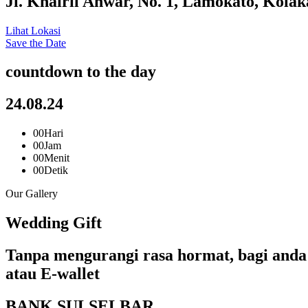
Jl. Khairil Anwar, No. 1, Lamokato, Kolak
Lihat Lokasi
Save the Date
countdown to the day
24.08.24
00
Hari
00
Jam
00
Menit
00
Detik
Our Gallery
Wedding Gift
Tanpa mengurangi rasa hormat, bagi anda 
atau E-wallet
BANK SULSELBAR