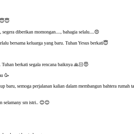
 😇😇
, segera diberikan momongan...., bahagia selalu....😍
lalu bersama keluarga yang baru. Tuhan Yesus berkati😇
. Tuhan berkati segala rencana baiknya 🙏🏻😇
mu 🥳
 baru, semoga perjalanan kalian dalam membangun bahtera rumah tang
an selamany sm istri.. 😊😊