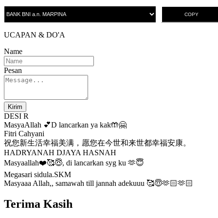
COPY
UCAPAN & DO'A
Name
Pesan
Kirim
DESI R
MasyaAllah 💕D lancarkan ya kak🤲🤗
Fitri Cahyani
祝您新生活幸福美满，愿您在今世和来世都幸福安康。
HADRYANAH DJAYA HASNAH
Masyaallah❤️🥰😇, di lancarkan syg ku 🫶😇
Megasari sidula.SKM
Masyaaa Allah,, samawah till jannah adekuuu 🥰😇🫶🏻🫶🏻
Terima Kasih