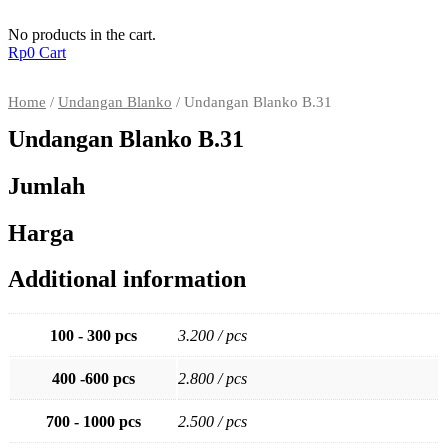
Skip
to
No products in the cart.
content
Rp
0
Cart
Home
/
Undangan Blanko
/ Undangan Blanko B.31
Undangan Blanko B.31
Jumlah
Harga
Additional information
100 - 300 pcs
3.200 / pcs
400 -600 pcs
2.800 / pcs
700 - 1000 pcs
2.500 / pcs