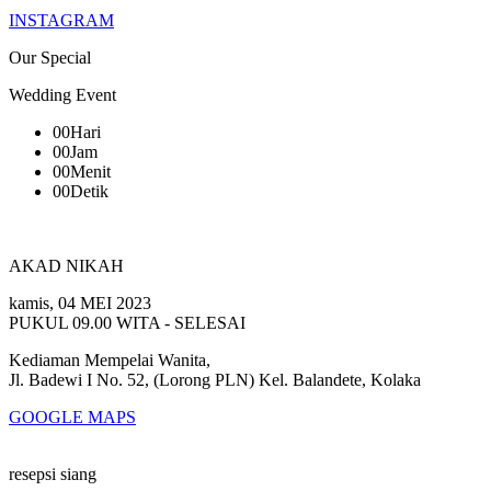
INSTAGRAM
Our Special
Wedding Event
00
Hari
00
Jam
00
Menit
00
Detik
AKAD NIKAH
kamis, 04 MEI 2023
PUKUL 09.00 WITA - SELESAI
Kediaman Mempelai Wanita,
Jl. Badewi I No. 52, (Lorong PLN) Kel. Balandete, Kolaka
GOOGLE MAPS
resepsi siang