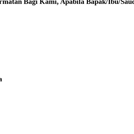
matan Bagi Kami, Apabila Bapak/Ibu/Sau
a