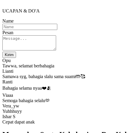
UCAPAN & DO'A
Name
Pesan
Kirim
Opu
Tawwa, selamat berbahagia
Lianti
Samawa syg, bahagia slalu sama suami🤲🥰
Ranti
Bahagia selama nyaa❤️🫂
Viaaa
Semoga bahagia selalu🫶
Vera_yw
Yuhhhuyy
Ishar S
Cepat dapat anak