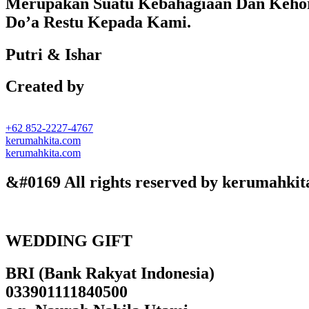
Merupakan Suatu Kebahagiaan Dan Kehor
Do’a Restu Kepada Kami.
Putri & Ishar
Created by
+62 852-2227-4767
kerumahkita.com
kerumahkita.com
&#0169 All rights reserved by kerumahkit
WEDDING GIFT
BRI (Bank Rakyat Indonesia)
033901111840500