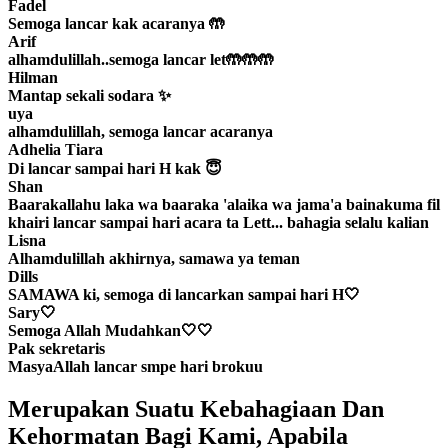
Fadel
Semoga lancar kak acaranya 🤲
Arif
alhamdulillah..semoga lancar let🤲🤲🤲
Hilman
Mantap sekali sodara ✨
uya
alhamdulillah, semoga lancar acaranya
Adhelia Tiara
Di lancar sampai hari H kak 😇
Shan
Baarakallahu laka wa baaraka 'alaika wa jama'a bainakuma fil
khairi lancar sampai hari acara ta Lett... bahagia selalu kalian
Lisna
Alhamdulillah akhirnya, samawa ya teman
Dills
SAMAWA ki, semoga di lancarkan sampai hari H🤍
Sary🤍
Semoga Allah Mudahkan🤍🤍
Pak sekretaris
MasyaAllah lancar smpe hari brokuu
Merupakan Suatu Kebahagiaan Dan
Kehormatan Bagi Kami, Apabila