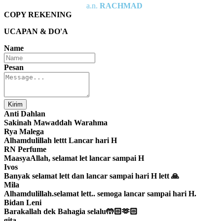
a.n.
RACHMAD
COPY REKENING
UCAPAN & DO'A
Name
Pesan
Kirim
Anti Dahlan
Sakinah Mawaddah Warahma
Rya Malega
Alhamdulillah lettt Lancar hari H
RN Perfume
MaasyaAllah, selamat let lancar sampai H
Ivos
Banyak selamat lett dan lancar sampai hari H lett 🙏
Mila
Alhamdulillah.selamat lett.. semoga lancar sampai hari H.
Bidan Leni
Barakallah dek Bahagia selalu🤲🏻🫶🏻
gita