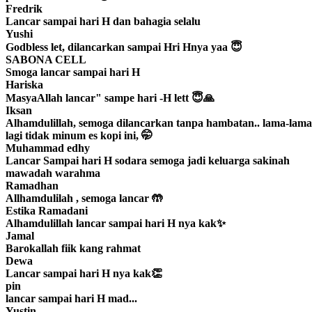
Fredrik
Lancar sampai hari H dan bahagia selalu
Yushi
Godbless let, dilancarkan sampai Hri Hnya yaa 😇
SABONA CELL
Smoga lancar sampai hari H
Hariska
MasyaAllah lancar" sampe hari -H lett 😇🙏
Iksan
Alhamdulillah, semoga dilancarkan tanpa hambatan.. lama-lama
lagi tidak minum es kopi ini, 🤭
Muhammad edhy
Lancar Sampai hari H sodara semoga jadi keluarga sakinah
mawadah warahma
Ramadhan
Allhamdulilah , semoga lancar 🤲
Estika Ramadani
Alhamdulillah lancar sampai hari H nya kak✨
Jamal
Barokallah fiik kang rahmat
Dewa
Lancar sampai hari H nya kak👏
pin
lancar sampai hari H mad...
Yustin