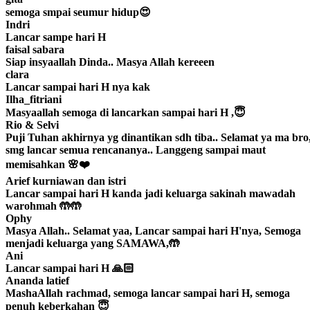
semoga smpai seumur hidup😍
Indri
Lancar sampe hari H
faisal sabara
Siap insyaallah Dinda.. Masya Allah kereeen
clara
Lancar sampai hari H nya kak
Ilha_fitriani
Masyaallah semoga di lancarkan sampai hari H ,😇
Rio & Selvi
Puji Tuhan akhirnya yg dinantikan sdh tiba.. Selamat ya ma bro
smg lancar semua rencananya.. Langgeng sampai maut
memisahkan 🌸❤️
Arief kurniawan dan istri
Lancar sampai hari H kanda jadi keluarga sakinah mawadah
warohmah 🤲🤲
Ophy
Masya Allah.. Selamat yaa, Lancar sampai hari H'nya, Semoga
menjadi keluarga yang SAMAWA,🤲
Ani
Lancar sampai hari H 🙏🏻
Ananda latief
MashaAllah rachmad, semoga lancar sampai hari H, semoga
penuh keberkahan 😇