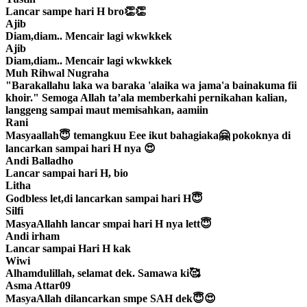
Lancar sampe hari H bro👏👏
Ajib
Diam,diam.. Mencair lagi wkwkkek
Ajib
Diam,diam.. Mencair lagi wkwkkek
Muh Rihwal Nugraha
"Barakallahu laka wa baraka 'alaika wa jama'a bainakuma fii
khoir." Semoga Allah ta’ala memberkahi pernikahan kalian,
langgeng sampai maut memisahkan, aamiin
Rani
Masyaallah😇 temangkuu Eee ikut bahagiaka🤗 pokoknya di
lancarkan sampai hari H nya 😍
Andi Balladho
Lancar sampai hari H, bio
Litha
Godbless let,di lancarkan sampai hari H😇
Silfi
MasyaAllahh lancar smpai hari H nya lett😇
Andi irham
Lancar sampai Hari H kak
Wiwi
Alhamdulillah, selamat dek. Samawa ki🥰
Asma Attar09
MasyaAllah dilancarkan smpe SAH dek😇😍