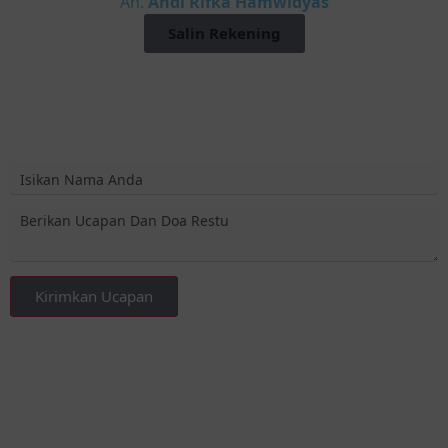
An.
Andi Rifka Hamwidyas
Salin Rekening
Kirimkan Ucapan