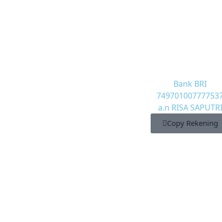
Bank BRI
74970100777753
a.n RISA SAPUTR
Copy Rekening