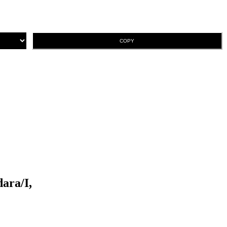
COPY
ara/I,