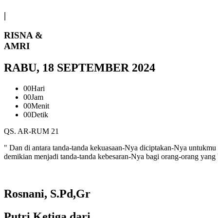
|
RISNA &
AMRI
RABU, 18 SEPTEMBER 2024
00
Hari
00
Jam
00
Menit
00
Detik
QS. AR-RUM 21
" Dan di antara tanda-tanda kekuasaan-Nya diciptakan-Nya untukmu 
demikian menjadi tanda-tanda kebesaran-Nya bagi orang-orang yang b
Rosnani, S.Pd,Gr
Putri Ketiga dari