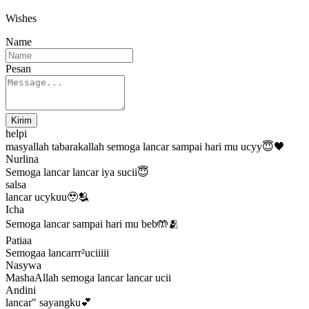
Wishes
Name
Pesan
Kirim
helpi
masyallah tabarakallah semoga lancar sampai hari mu ucyy😇🖤
Nurlina
Semoga lancar lancar iya sucii😇
salsa
lancar ucykuu🥹🫂
Icha
Semoga lancar sampai hari mu beb🤲🫂
Patiaa
Semogaa lancarrr²uciiiii
Nasywa
MashaAllah semoga lancar lancar ucii
Andini
lancar" sayangku💕