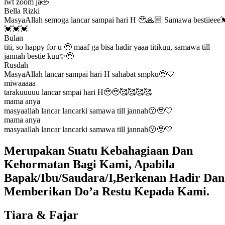
lwt zoom ja🤣
Bella Rizki
MasyaAllah semoga lancar sampai hari H 🥹🙏🏼 Samawa bestiieee
💓💓💓
Bulan
titi, so happy for u 🥹 maaf ga bisa hadir yaaa titikuu, samawa till
jannah bestie kuu✨🥹
Rusdah
MasyaAllah lancar sampai hari H sahabat smpku🥹🤍
miwaaaaa
tarakuuuuu lancar smpai hari H🥹🥹🥰🥰🥰🥰
mama anya
masyaallah lancar lancarki samawa till jannah😗🥹🤍
mama anya
masyaallah lancar lancarki samawa till jannah😗🥹🤍
Merupakan Suatu Kebahagiaan Dan
Kehormatan Bagi Kami, Apabila
Bapak/Ibu/Saudara/I,Berkenan Hadir Dan
Memberikan Do’a Restu Kepada Kami.
Tiara & Fajar