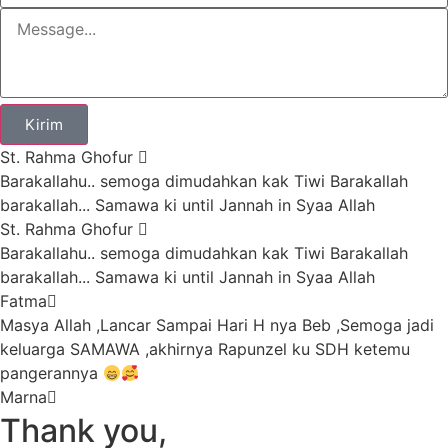
Kirim
St. Rahma Ghofur
Barakallahu.. semoga dimudahkan kak Tiwi Barakallah
barakallah... Samawa ki until Jannah in Syaa Allah
St. Rahma Ghofur
Barakallahu.. semoga dimudahkan kak Tiwi Barakallah
barakallah... Samawa ki until Jannah in Syaa Allah
Fatma
Masya Allah ,Lancar Sampai Hari H nya Beb ,Semoga jadi
keluarga SAMAWA ,akhirnya Rapunzel ku SDH ketemu
pangerannya
Marna
Smoga Allah mudahkan sampe hari H nya KK tiwi, dan
Thank you,
smoga jdi kluarga sakinah mawadah warahmah Aamiin