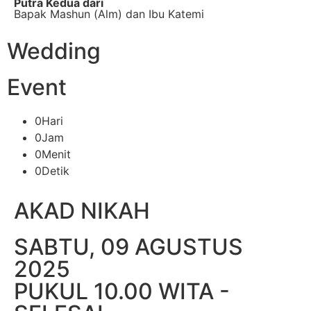
Putra Kedua dari
Bapak Mashun (Alm) dan Ibu Katemi
Wedding
Event
0
Hari
0
Jam
0
Menit
0
Detik
AKAD NIKAH
SABTU, 09 AGUSTUS
2025
PUKUL 10.00 WITA -