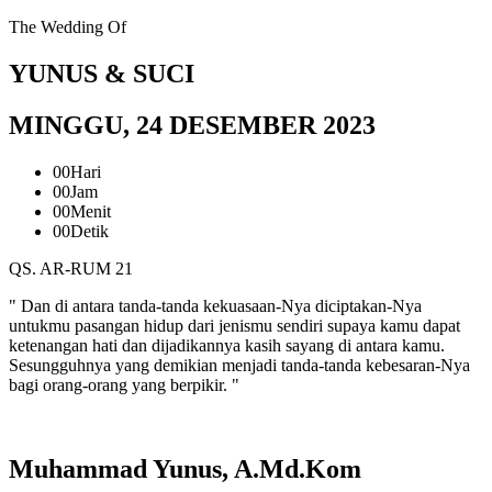
The Wedding Of
YUNUS & SUCI
MINGGU, 24 DESEMBER 2023
00
Hari
00
Jam
00
Menit
00
Detik
QS. AR-RUM 21
" Dan di antara tanda-tanda kekuasaan-Nya diciptakan-Nya
untukmu pasangan hidup dari jenismu sendiri supaya kamu dapat
ketenangan hati dan dijadikannya kasih sayang di antara kamu.
Sesungguhnya yang demikian menjadi tanda-tanda kebesaran-Nya
bagi orang-orang yang berpikir. "
Muhammad Yunus, A.Md.Kom